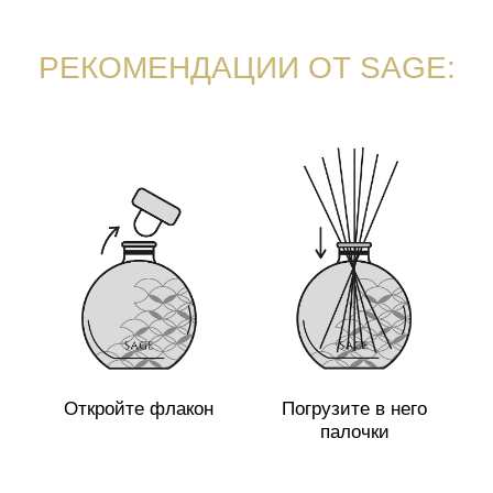
ЧТОБЫ АРОМАТ ЗВУЧАЛ ИНТЕНСИВНЕЕ
При снижении насыщенности звучания
аромата переверните палочки:
пропитанная часть окажется наверху, и
аромат зазвучит интенсивнее.
УСТОЙЧИВОСТЬ И ЗАБОТА ОБ
ЭКОЛОГИИ
Для повторной заправки используйте
рефил. Вы платите только за аромат, не
переплачивая за упаковку и флакон.
Повторное использование стеклянного
флакона - это шаг к осознанному
потреблению.