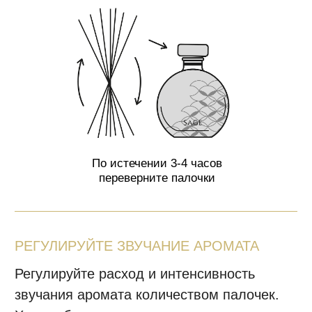
Ароматы разработаны в Германии на
парфюмерном производстве с
соблюдением всех требований
безопасности согласно международным
стандартам IFRA, разрешены к
применению в детских, медицинских
учреждениях.