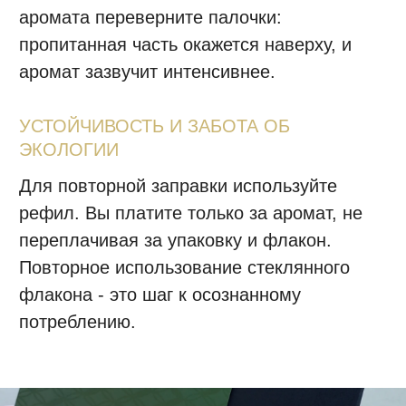
Посылка будет отправлена согласно
графику доставок. Ожидайте уведомление
от транспортной компании.
Разместите отзыв, мы подарим скидку на
следующие заказы.
+7 (916) 330-16-91
INFO@AROMA-SAGE.COM
ПОДПИСЫВАЙТЕСЬ
НА НАШ ТЕЛЕГРАМ-КАНАЛ
КОНФИДЕНЦИАЛЬНОСТЬ