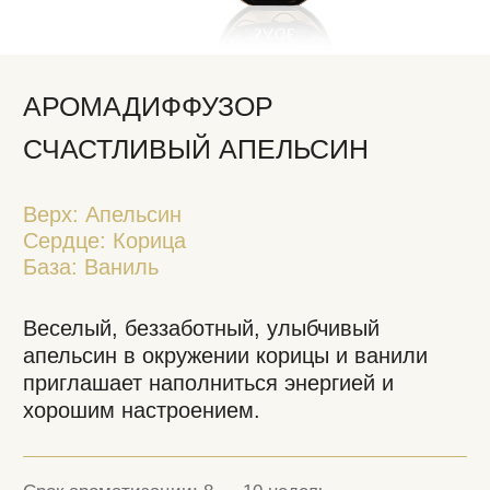
Верх: Апельсин
Сердце: Корица
База: Ваниль
Веселый, беззаботный, улыбчивый
апельсин в окружении корицы и ванили
приглашает наполниться энергией и
хорошим настроением.
Срок ароматизации: 8 — 10 недель.
Площадь ароматизации: 100 мл — до 25 м².
Комплектация: аромадиффузор, ротанговые
палочки — 25 см, 8 шт, подарочный пакет M,
31 x 9 x 24 см.
5 500 Р.
Объем
100 мл
200 мл
Добавить пробник