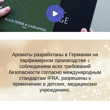
Публичная оферта
Политика конфиденциальности
ХОТИТЕ С НАМИ РАБОТАТЬ?
Напишите
© Все объекты, размещенные на сайте, будь то тексты, фотографии,
логотипы и обозначения, являются объектами авторского права
и средствами индивидуализации и принадлежат правообладателю
ИП Кох Я.С. и охраняются действующим законодательством РФ. ИП
Кох Янина Сергеевна ОГРНИП 313774630200103 ИНН 340688009620, +7
(916) 330-16-91, info@aroma-sage.com, г. Москва, ул. Партизанская, д.
36