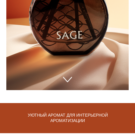
По истечении 3-4 часов
переверните палочки
РЕГУЛИРУЙТЕ ЗВУЧАНИЕ АРОМАТА
Регулируйте расход и интенсивность
звучания аромата количеством палочек.
Хотите более насыщенного звучания —
добавьте палочек. Чувствуете, что
аромата «слишком много» — убавьте
количество.
РАСПРЕДЕЛЕНИЕ АРОМАТА В
ПРОСТРАНСТВЕ
Чтобы аромат летел лучше, размещайте
флакон на линиях пересечения потоков
воздуха. Чем выше потолки, тем
УЮТНЫЙ АРОМАТ ДЛЯ ИНТЕРЬЕРНОЙ
интенсивнее расход ароматической
АРОМАТИЗАЦИИ
жидкости.