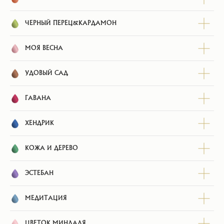
ЧЕРНЫЙ ПЕРЕЦ&КАРДАМОН
МОЯ ВЕСНА
УДОВЫЙ САД
ГАВАНА
КАК ЗАКАЗАТЬ
ХЕНДРИК
КОЖА И ДЕРЕВО
Добавьте выбранные изделия в корзину.
Выберите удобный способ доставки,
ЭСТЕБАН
стоимость рассчитается автоматически.
МЕДИТАЦИЯ
ЦВЕТОК МИНДАЛЯ