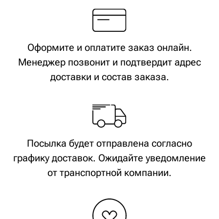
КОНФИДЕНЦИАЛЬНОСТЬ
Публичная оферта
Политика конфиденциальности
ХОТИТЕ С НАМИ РАБОТАТЬ?
Напишите
© Все объекты, размещенные на сайте, будь то тексты, фотографии,
логотипы и обозначения, являются объектами авторского права
и средствами индивидуализации и принадлежат правообладателю
ИП Кох Я.С. и охраняются действующим законодательством РФ. ИП
Кох Янина Сергеевна ОГРНИП 313774630200103 ИНН 340688009620, +7
(916) 330-16-91, info@aroma-sage.com, г. Москва, ул. Партизанская, д.
36