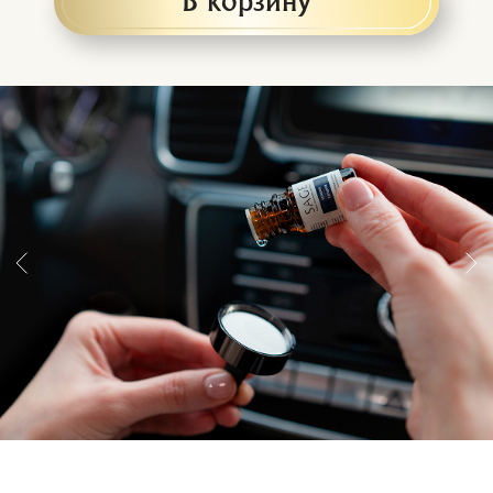
Положите изделие
Пропитайте кулон
на защищенную
2,5 - 3 мл
горизонтальную
любимым
поверхность
ароматом
Разместите в
Или в гардеробе на
автомобиле
расстоянии 10 см
от одежды