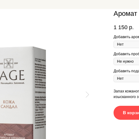
Аромат
1 150
р.
Добавить аро
Добавить про
Добавить под
Запах кожано
изысканного з
В корз