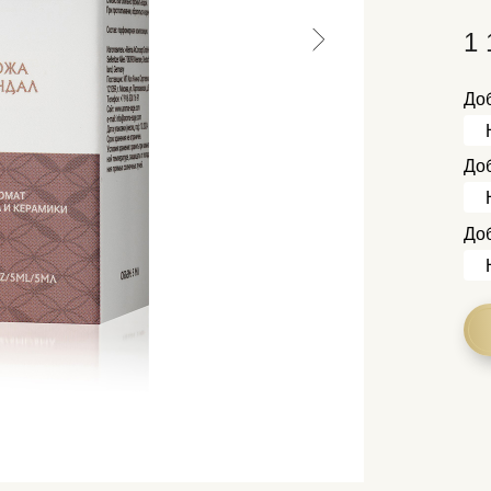
1 
Доб
До
До