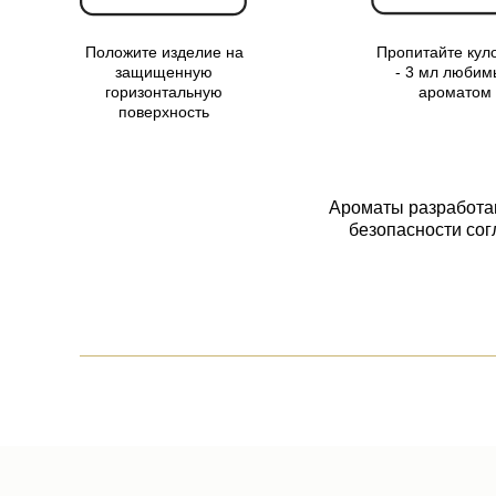
Положите изделие на
Пропитайте куло
защищенную
- 3 мл люби
горизонтальную
ароматом
поверхность
Ароматы разработа
безопасности сог