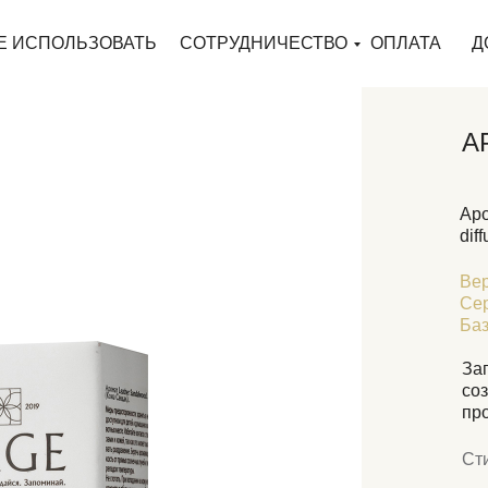
Е ИСПОЛЬЗОВАТЬ
СОТРУДНИЧЕСТВО
ОПЛАТА
Д
А
Аро
dif
Вер
Се
Баз
За
со
про
Ст