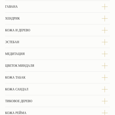
ГАВАНА
Оформите и оплатите заказ онлайн.
Менеджер позвонит и подтвердит адрес
ХЕНДРИК
доставки и состав заказа.
КОЖА И ДЕРЕВО
ЭСТЕБАН
Посылка будет отправлена согласно
графику доставок. Ожидайте уведомление
МЕДИТАЦИЯ
от транспортной компании.
ЦВЕТОК МИНДАЛЯ
КОЖА ТАБАК
Разместите отзыв, мы подарим скидку на
следующие заказы.
КОЖА САНДАЛ
ТИКОВОЕ ДЕРЕВО
ЧАСТЫЕ ВОПРОСЫ
КОЖА РЕЙМА