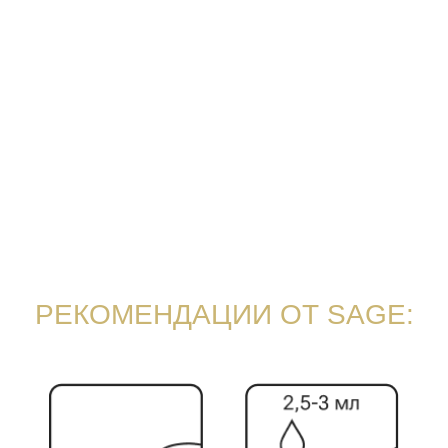
Обновляйте
аромат на саше
Ароматы разработаны в Германии на
парфюмерном производстве с
соблюдением всех требований
безопасности согласно международным
стандартам IFRA, разрешены к
применению в детских, медицинских
учреждениях.