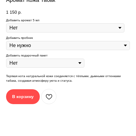
Аромат Кожа Табак
РЕКОМЕНДАЦИИ ОТ SAGE:
1 150
р.
Добавить аромат 5 мл
Добавить пробник
Добавить подарочный пакет
Положите изделие
Пропитайте кулон
на защищенную
2,5 - 3 мл
горизонтальную
любимым
поверхность
ароматом
Терпкая нота натуральной кожи соединяется с тёплыми, дымными оттенками
табака, создавая атмосферу уюта и статуса.
В корзину
Разместите в
Или в гардеробе на
автомобиле
расстоянии 10 см
от одежды