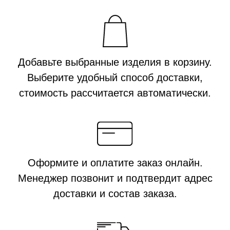
ПОДПИСЫВАЙТЕСЬ
НА НАШ ТЕЛЕГРАМ-КАНАЛ
КОНФИДЕНЦИАЛЬНОСТЬ
Публичная оферта
Политика конфиденциальности
ХОТИТЕ С НАМИ РАБОТАТЬ?
Напишите
© Все объекты, размещенные на сайте, будь то тексты, фотографии,
логотипы и обозначения, являются объектами авторского права
и средствами индивидуализации и принадлежат правообладателю
ИП Кох Я.С. и охраняются действующим законодательством РФ. ИП
Кох Янина Сергеевна ОГРНИП 313774630200103 ИНН 340688009620, +7
(916) 330-16-91, info@aroma-sage.com, г. Москва, ул. Партизанская, д.
36