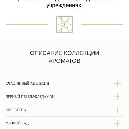
ОПИСАНИЕ КОЛЛЕКЦИИ
АРОМАТОВ
КАК ЗАКАЗАТЬ
СЧАСТЛИВЫЙ АПЕЛЬСИН
ЧЕРНЫЙ ПЕРЕЦ&КАРДАМОН
Добавьте выбранные изделия в корзину.
Выберите удобный способ доставки,
МОЯ ВЕСНА
стоимость рассчитается автоматически.
УДОВЫЙ САД