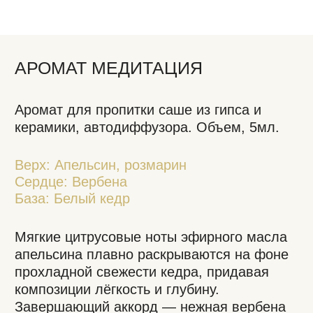
керамики, автодиффузора. Объем, 5мл.
Верх: Апельсин, розмарин
Сердце: Вербена
База: Белый кедр
Мягкие цитрусовые ноты эфирного масла
апельсина плавно раскрываются на фоне
прохладной свежести кедра, придавая
композиции лёгкость и глубину.
Завершающий аккорд — нежная вербена
— окутывает аромат тонкой зелёной
вуалью, создавая атмосферу уединения и
созерцания.
Утонченный, гармоничный аромат для
интерьерной ароматизации.
1 000 ₽
Добавить аромат 5 мл
Добавить пробник