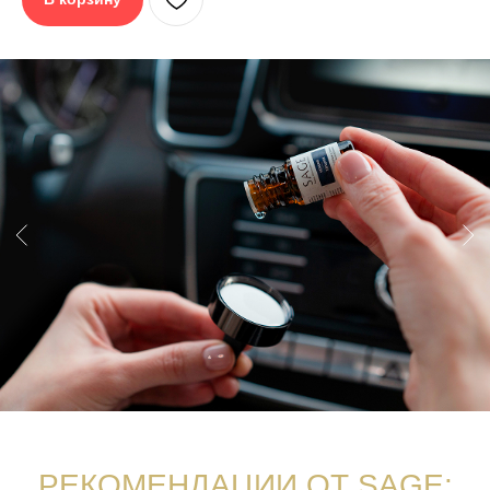
Разместите в
Или в гардеробе на
автомобиле
расстоянии 10 см
от одежды
Обновляйте
аромат на саше
Ароматы разработаны в Германии на
парфюмерном производстве с
соблюдением всех требований
безопасности согласно международным
стандартам IFRA, разрешены к
применению в детских, медицинских
учреждениях.