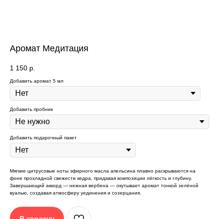
Аромат Медитация
РЕКОМЕНДАЦИИ ОТ SAGE:
1 150
р.
Добавить аромат 5 мл
Добавить пробник
Добавить подарочный пакет
Положите изделие
Пропитайте кулон
на защищенную
2,5 - 3 мл
горизонтальную
любимым
поверхность
ароматом
Мягкие цитрусовые ноты эфирного масла апельсина плавно раскрываются на
фоне прохладной свежести кедра, придавая композиции лёгкость и глубину.
Завершающий аккорд — нежная вербена — окутывает аромат тонкой зелёной
вуалью, создавая атмосферу уединения и созерцания.
В корзину