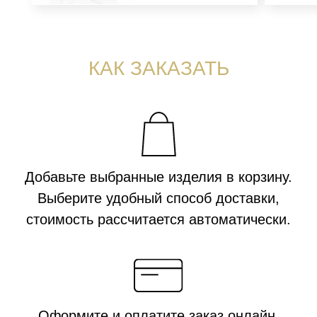
+7 (916) 330-16-91
INFO@AROMA-SAGE.COM
ПОДПИСЫВАЙТЕСЬ
НА НАШ ТЕЛЕГРАМ-КАНАЛ
КОНФИДЕНЦИАЛЬНОСТЬ
Публичная оферта
Политика конфиденциальности
ХОТИТЕ С НАМИ РАБОТАТЬ?
Напишите
© Все объекты, размещенные на сайте, будь то тексты, фотографии,
логотипы и обозначения, являются объектами авторского права
и средствами индивидуализации и принадлежат правообладателю
ИП Кох Я.С. и охраняются действующим законодательством РФ. ИП
Кох Янина Сергеевна ОГРНИП 313774630200103 ИНН 340688009620, +7
(916) 330-16-91, info@aroma-sage.com, г. Москва, ул. Партизанская, д.
36