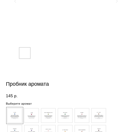
Ароматы разработаны в Германии на
парфюмерном производстве с
соблюдением всех требований
безопасности согласно международным
стандартам IFRA, разрешены к
применению в детских, медицинских
учреждениях.
Пробник аромата
145
р.
Выберите аромат