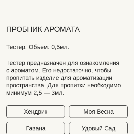
Тестер предназначен для ознакомления
с ароматом. Его недостаточно, чтобы
пропитать изделие для ароматизации
пространства. Для пропитки необходимо
минимум 2,5 — 3мл.
Хендрик
Моя Весна
Гавана
Удовый Сад
Кожа и Дерево
Эстебан
Черный Перец&Кардамон
Счастливый Апельсин
Медитация
Кожа Табак
Цветок Миндаля
Кожа Рейма
Тиковое Дерево
Кожа Сандал