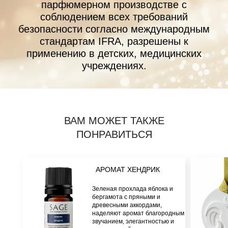
Посылка будет отправлена согласно
графику доставок. Ожидайте уведомление
от транспортной компании.
Разместите отзыв, мы подарим скидку на
следующие заказы.
ВАМ МОЖЕТ ТАКЖЕ
ПОНРАВИТЬСЯ
АРОМАТ ХЕНДРИК
+7 (916) 330-16-91
Зеленая прохлада яблока и
INFO@AROMA-SAGE.COM
бергамота с пряными и
ПОДПИСЫВАЙТЕСЬ
древесными аккордами,
НА НАШ ТЕЛЕГРАМ-КАНАЛ
наделяют аромат благородным
звучанием, элегантностью и