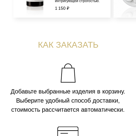
интригующей строгостью.
КОНФИДЕНЦИАЛЬНОСТЬ
1 150 ₽
Публичная оферта
Политика конфиденциальности
ХОТИТЕ С НАМИ РАБОТАТЬ?
Напишите
© Все объекты, размещенные на сайте, будь то тексты, фотографии,
логотипы и обозначения, являются объектами авторского права
и средствами индивидуализации и принадлежат правообладателю
ИП Кох Я.С. и охраняются действующим законодательством РФ. ИП
Кох Янина Сергеевна ОГРНИП 313774630200103 ИНН 340688009620, +7
(916) 330-16-91, info@aroma-sage.com, г. Москва, ул. Партизанская, д.
36